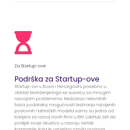
Za Startup-ove
Podrška za Startup-ove
Startup-ovi u Bosni i Hercegovini, posebno u
oblasti bioinženjeringa se susreću sa mnogim
razvojnim problemima. Nedostaci relevntnih
baza podataka, mogućnosti testiranja razvijenih
poslovnih i tehničkih modela samo su jedna od
barijera za razvoj novih firmi u BiH. LabHub želi da
podijeli svoje iskustvo u razvoju Verlab
kompanije, koja je uspješno razvila poslovni