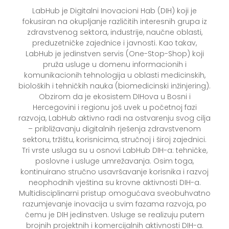
LabHub je Digitalni Inovacioni Hab (DIH) koji je
fokusiran na okupljanje različitih interesnih grupa iz
zdravstvenog sektora, industrije, naučne oblasti,
preduzetničke zajednice i javnosti. Kao takav,
LabHub je jedinstven servis (One-Stop-Shop) koji
pruža usluge u domenu informacionih i
komunikacionih tehnologija u oblasti medicinskih,
bioloških i tehničkih nauka (biomedicinski inžinjering).
Obzirom da je ekosistem DIHova u Bosni i
Hercegovini i regionu još uvek u početnoj fazi
razvoja, LabHub aktivno radi na ostvarenju svog cilja
– približavanju digitalnih rješenja zdravstvenom
sektoru, tržištu, korisnicima, stručnoj i široj zajednici.
Tri vrste usluga su u osnovi LabHub DIH-a: tehničke,
poslovne i usluge umrežavanja. Osim toga,
kontinuirano stručno usavršavanje korisnika i razvoj
neophodnih vještina su krovne aktivnosti DIH-a.
Multidisciplinarni pristup omogućava sveobuhvatno
razumjevanje inovacija u svim fazama razvoja, po
čemu je DIH jedinstven. Usluge se realizuju putem
brojnih projektnih i komercijalnih aktivnosti DIH-a.